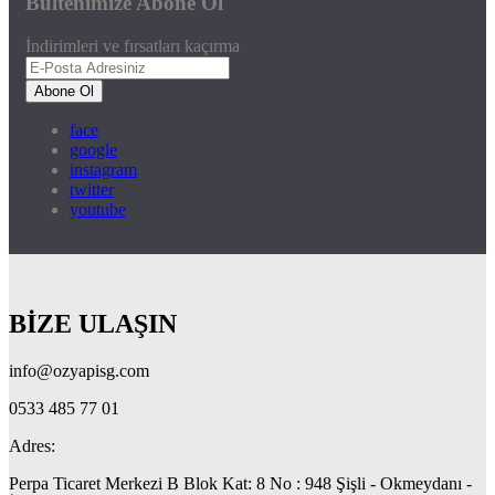
Bültenimize Abone Ol
İndirimleri ve fırsatları kaçırma
Abone Ol
face
google
instagram
twitter
youtube
BİZE ULAŞIN
info@ozyapisg.com
0533 485 77 01
Adres:
Perpa Ticaret Merkezi B Blok Kat: 8 No : 948 Şişli - Okmeydanı -