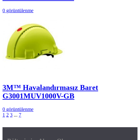
0 görüntülenme
3M™ Havalandırmasız Baret
G3001MUV1000V-GB
0 görüntülenme
1
2
3
...
7