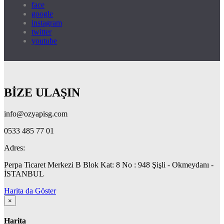
face
google
instagram
twitter
youtube
BİZE ULAŞIN
info@ozyapisg.com
0533 485 77 01
Adres:
Perpa Ticaret Merkezi B Blok Kat: 8 No : 948 Şişli - Okmeydanı -
İSTANBUL
Harita da Göster
×
Harita