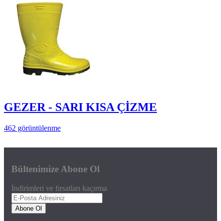
GEZER - SARI KISA ÇİZME
462 görüntülenme
Bültenimize Abone Ol
İndirimleri ve fırsatları kaçırma
Abone Ol