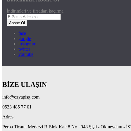
İndirimleri ve fırsatları kaçırma
Abone Ol
face
google
instagram
twitter
youtube
BİZE ULAŞIN
info@ozyapisg.com
0533 485 77 01
Adres:
Perpa Ticaret Merkezi B Blok Kat: 8 No : 948 Şişli - Okmeydanı 