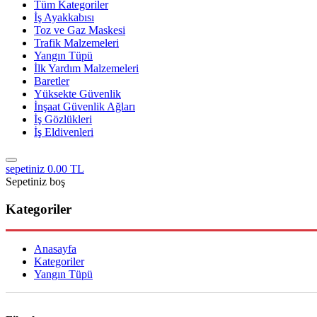
Tüm Kategoriler
İş Ayakkabısı
Toz ve Gaz Maskesi
Trafik Malzemeleri
Yangın Tüpü
İlk Yardım Malzemeleri
Baretler
Yüksekte Güvenlik
İnşaat Güvenlik Ağları
İş Gözlükleri
İş Eldivenleri
sepetiniz
0.00 TL
Sepetiniz boş
Kategoriler
Anasayfa
Kategoriler
Yangın Tüpü