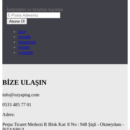
İndirimleri ve fırsatları kaçırma
Abone Ol
face
google
instagram
twitter
youtube
BİZE ULAŞIN
info@ozyapisg.com
0533 485 77 01
Adres:
Perpa Ticaret Merkezi B Blok Kat: 8 No : 948 Şişli - Okmeydanı -
İSTANBUL