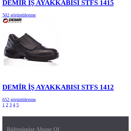
DEMİR İŞ AYAKKABISI STFS 1415
502 görüntülenme
DEMİR İŞ AYAKKABISI STFS 1412
652 görüntülenme
1
2
3
4
5
Bültenimize Abone Ol