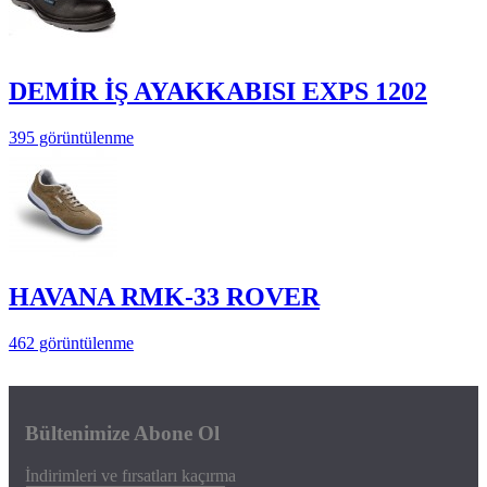
DEMİR İŞ AYAKKABISI EXPS 1202
395 görüntülenme
HAVANA RMK-33 ROVER
462 görüntülenme
Bültenimize Abone Ol
İndirimleri ve fırsatları kaçırma