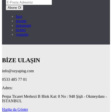
Abone Ol
face
google
instagram
twitter
youtube
BİZE ULAŞIN
info@ozyapisg.com
0533 485 77 01
Adres:
Perpa Ticaret Merkezi B Blok Kat: 8 No : 948 Şişli - Okmeydanı -
İSTANBUL
Harita da Göster