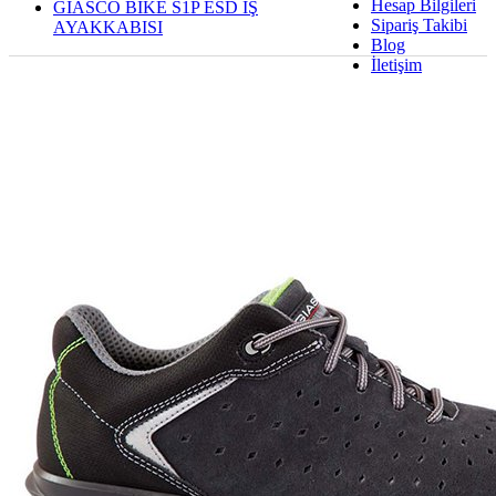
Hesap Bilgileri
GIASCO BIKE S1P ESD İŞ
Sipariş Takibi
AYAKKABISI
Blog
İletişim