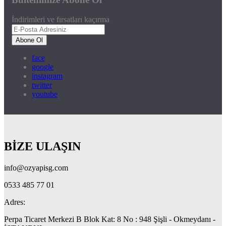
İndirimleri ve fırsatları kaçırma
Abone Ol
face
google
instagram
twitter
youtube
BİZE ULAŞIN
info@ozyapisg.com
0533 485 77 01
Adres:
Perpa Ticaret Merkezi B Blok Kat: 8 No : 948 Şişli - Okmeydanı -