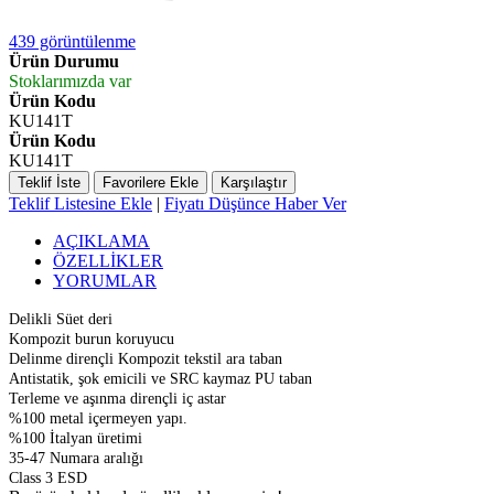
439 görüntülenme
Ürün Durumu
Stoklarımızda var
Ürün Kodu
KU141T
Ürün Kodu
KU141T
Teklif İste
Favorilere Ekle
Karşılaştır
Teklif Listesine Ekle
|
Fiyatı Düşünce Haber Ver
AÇIKLAMA
ÖZELLİKLER
YORUMLAR
Delikli Süet deri
Kompozit burun koruyucu
Delinme dirençli Kompozit tekstil ara taban
Antistatik, şok emicili ve SRC kaymaz PU taban
Terleme ve aşınma dirençli iç astar
%100 metal içermeyen yapı.
%100 İtalyan üretimi
35-47 Numara aralığı
Class 3 ESD