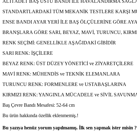
ALTI ADET BAŞ ÜSTÜ BANDI İLE HAVALANDIRMA SAĞLA
STANDARTLARDAKİ TÜM MEKANİK TESTLERE KARŞI M
ENSE BANDI AYAR YERİ İLE BAŞ ÖLÇÜLERİNE GÖRE AY
BRANŞLARA GÖRE SARI, BEYAZ, MAVİ, TURUNCU, KIRMI
RENK SEÇİMİ: GENELLİKLE AŞAĞIDAKİ GİBİDİR
SARI RENK: İŞÇİLERE
BEYAZ RENK: ÜST DÜZEY YÖNETİCİ ve ZİYARETÇİLERE
MAVİ RENK: MÜHENDİS ve TEKNİK ELEMANLARA
TURUNCU RENK: FORMENLERE ve USTABAŞLARINA
KIRMIZI RENK: YANGINLA MÜCADELE ve SİVİL SAVUNM
Baş Çevre Bandı Mesafesi: 52-64 cm
Bu ürün hakkında özellik eklenmemiş.!
Bu yazıya henüz yorum yapılmamış. İlk sen yapmak ister misin ?