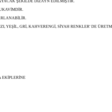
YACAK ŞEKİLDE DİZAYN EDİLMİŞTİR.
UKAVİMDİR.
ARLANABİLİR.
ZI, YEŞİL, GRİ, KAHVERENGİ, SİYAH RENKLER' DE ÜRET
A EKİPLERİNE