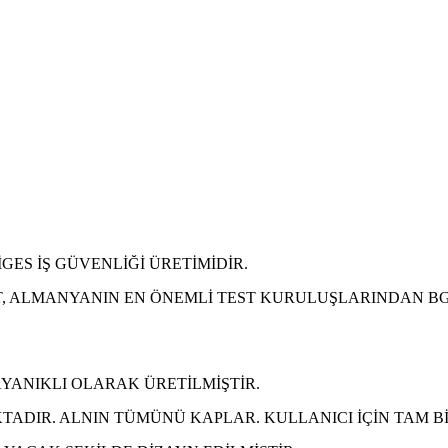
İGES İŞ GÜVENLİĞİ ÜRETİMİDİR.
RET, ALMANYANIN EN ÖNEMLİ TEST KURULUŞLARINDAN BG
DAYANIKLI OLARAK ÜRETİLMİŞTİR.
ADIR. ALNIN TÜMÜNÜ KAPLAR. KULLANICI İÇİN TAM B