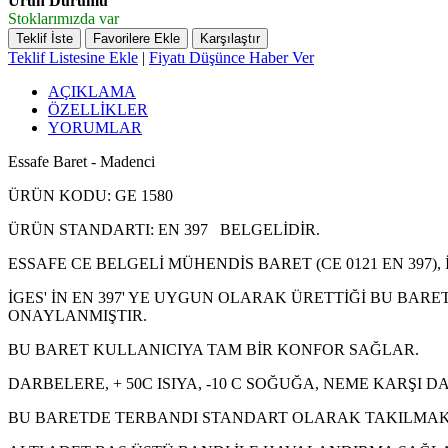
Ürün Durumu
Stoklarımızda var
Teklif İste
Favorilere Ekle
Karşılaştır
Teklif Listesine Ekle
|
Fiyatı Düşünce Haber Ver
AÇIKLAMA
ÖZELLİKLER
YORUMLAR
Essafe Baret - Madenci
ÜRÜN KODU: GE 1580
ÜRÜN STANDARTI: EN 397
BELGELİDİR.
ESSAFE CE BELGELİ MÜHENDİS BARET (CE 0121 EN 397), 
İGES' İN EN 397' YE UYGUN OLARAK ÜRETTİĞİ BU BA
ONAYLANMIŞTIR.
BU BARET KULLANICIYA TAM BİR KONFOR SAĞLAR.
DARBELERE, + 50C ISIYA, -10 C SOĞUĞA, NEME KARŞI 
BU BARETDE TERBANDI STANDART OLARAK TAKILMAKT