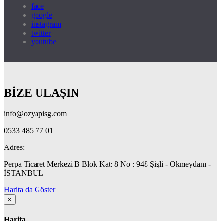
face
google
instagram
twitter
youtube
BİZE ULAŞIN
info@ozyapisg.com
0533 485 77 01
Adres:
Perpa Ticaret Merkezi B Blok Kat: 8 No : 948 Şişli - Okmeydanı -
İSTANBUL
Harita da Göster
×
Harita