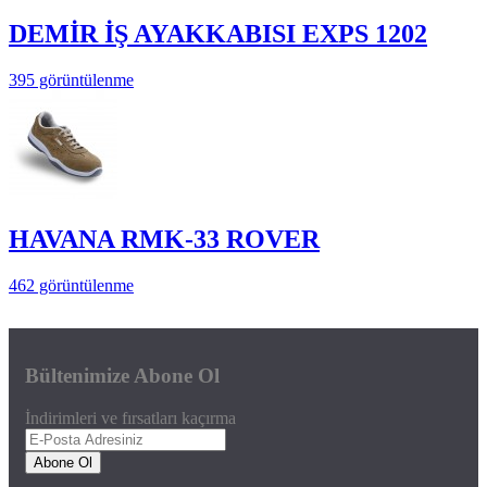
DEMİR İŞ AYAKKABISI EXPS 1202
395 görüntülenme
HAVANA RMK-33 ROVER
462 görüntülenme
Bültenimize Abone Ol
İndirimleri ve fırsatları kaçırma
Abone Ol