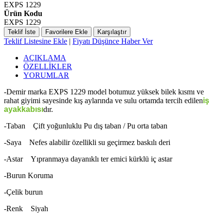
EXPS 1229
Ürün Kodu
EXPS 1229
Teklif İste
Favorilere Ekle
Karşılaştır
Teklif Listesine Ekle
|
Fiyatı Düşünce Haber Ver
AÇIKLAMA
ÖZELLİKLER
YORUMLAR
-Demir marka EXPS 1229 model botumuz yüksek bilek kısmı ve
rahat giyimi sayesinde kış aylarında ve sulu ortamda tercih edilen
iş
ayakkabısı
dır.
-Taban Çift yoğunluklu Pu dış taban / Pu orta taban
-Saya Nefes alabilir özellikli su geçirmez baskılı deri
-Astar Yıpranmaya dayanıklı ter emici kürklü iç astar
-Burun Koruma
-Çelik burun
-Renk Siyah