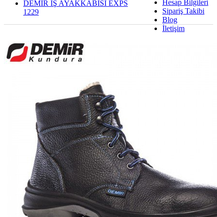
Hesap Bilgileri
DEMİR İŞ AYAKKABISI EXPS
Sipariş Takibi
1229
Blog
İletişim