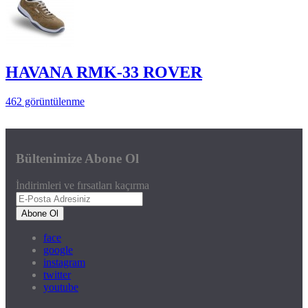
HAVANA RMK-33 ROVER
462 görüntülenme
Bültenimize Abone Ol
İndirimleri ve fırsatları kaçırma
Abone Ol
face
google
instagram
twitter
youtube