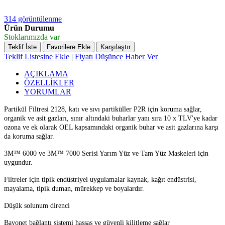
314 görüntülenme
Ürün Durumu
Stoklarımızda var
Teklif İste
Favorilere Ekle
Karşılaştır
Teklif Listesine Ekle
|
Fiyatı Düşünce Haber Ver
AÇIKLAMA
ÖZELLİKLER
YORUMLAR
Partikül Filtresi 2128, katı ve sıvı partiküller P2R için koruma sağlar,
organik ve asit gazları, sınır altındaki buharlar yanı sıra 10 x TLV'ye kadar
ozona ve ek olarak OEL kapsamındaki organik buhar ve asit gazlarına karşı
da koruma sağlar.
3M™ 6000 ve 3M™ 7000 Serisi Yarım Yüz ve Tam Yüz Maskeleri için
uygundur.
Filtreler için tipik endüstriyel uygulamalar kaynak, kağıt endüstrisi,
mayalama, tipik duman, mürekkep ve boyalardır.
Düşük solunum direnci
Bayonet bağlantı sistemi hassas ve güvenli kilitleme sağlar