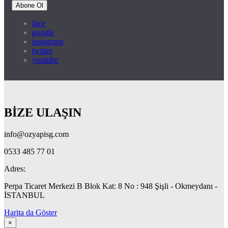
Abone Ol
face
google
instagram
twitter
youtube
BİZE ULAŞIN
info@ozyapisg.com
0533 485 77 01
Adres:
Perpa Ticaret Merkezi B Blok Kat: 8 No : 948 Şişli - Okmeydanı -
İSTANBUL
Harita da Göster
×