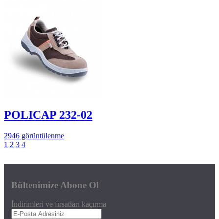
POLICAP 232-02
2946 görüntülenme
1
2
3
4
Bültenimize Abone Ol
İndirimleri ve fırsatları kaçırma